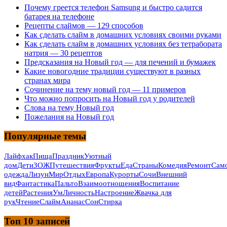
Почему греется телефон Samsung и быстро садится
батарея на телефоне
Рецепты слаймов — 129 способов
Как сделать слайм в домашних условиях своими руками
Как сделать слайм в домашних условиях без тетрабората
натрия — 30 рецептов
Предсказания на Новый год — для печений и бумажек
Какие новогодние традиции существуют в разных
странах мира
Сочинение на тему новый год — 11 примеров
Что можно попросить на Новый год у родителей
Слова на тему Новый год
Пожелания на Новый год
Популярные темы
Лайфхак
Пища
Праздник
Уютный
дом
Дети
ЗОЖ
Путешествия
Фрукты
Еда
Страны
Комедия
Ремонт
Само
одежда
Лизун
Мир
Отдых
Европа
Курорты
Сочи
Внешний
вид
Фантастика
Пальто
Взаимоотношения
Воспитание
детей
Растения
Ум
Личность
Настроение
Жвачка для
рук
Чтение
Слайм
Ананас
Сон
Стирка
Топ 10 записей