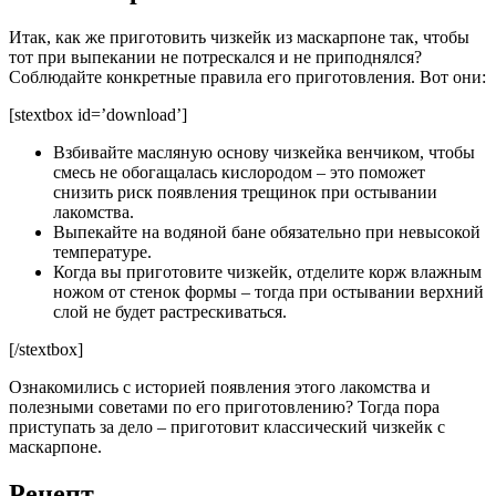
Итак, как же приготовить чизкейк из маскарпоне так, чтобы
тот при выпекании не потрескался и не приподнялся?
Соблюдайте конкретные правила его приготовления. Вот они:
[stextbox id=’download’]
Взбивайте масляную основу чизкейка венчиком, чтобы
смесь не обогащалась кислородом – это поможет
снизить риск появления трещинок при остывании
лакомства.
Выпекайте на водяной бане обязательно при невысокой
температуре.
Когда вы приготовите чизкейк, отделите корж влажным
ножом от стенок формы – тогда при остывании верхний
слой не будет растрескиваться.
[/stextbox]
Ознакомились с историей появления этого лакомства и
полезными советами по его приготовлению? Тогда пора
приступать за дело – приготовит классический чизкейк с
маскарпоне.
Рецепт