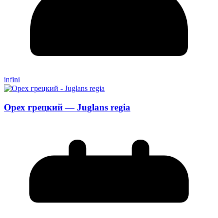
infini
Орех грецкий — Juglans regia