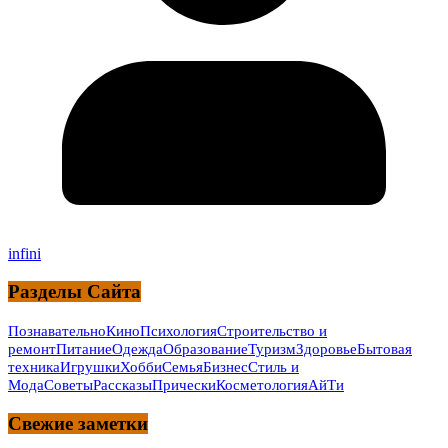
infini
Разделы Сайта
Познавательно
Кино
Психология
Строительство и
ремонт
Питание
Одежда
Образование
Туризм
Здоровье
Бытовая
техника
Игрушки
Хобби
Семья
Бизнес
Стиль и
Мода
Советы
Рассказы
Прически
Косметология
АйТи
Свежие заметки