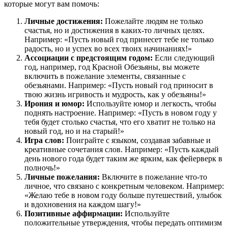
которые могут вам помочь:
Личные достижения:
Пожелайте людям не только
счастья, но и достижения в каких-то личных целях.
Например: «Пусть новый год принесет тебе не только
радость, но и успех во всех твоих начинаниях!»
Ассоциации с предстоящим годом:
Если следующий
год, например, год Красной Обезьяны, вы можете
включить в пожелание элементы, связанные с
обезьянами. Например: «Пусть новый год приносит в
твою жизнь игривость и мудрость, как у обезьяны!»
Ирония и юмор:
Используйте юмор и легкость, чтобы
поднять настроение. Например: «Пусть в новом году у
тебя будет столько счастья, что его хватит не только на
новый год, но и на старый!»
Игра слов:
Поиграйте с языком, создавая забавные и
креативные сочетания слов. Например: «Пусть каждый
день нового года будет таким же ярким, как фейерверк в
полночь!»
Личные пожелания:
Включите в пожелание что-то
личное, что связано с конкретным человеком. Например:
«Желаю тебе в новом году больше путешествий, улыбок
и вдохновения на каждом шагу!»
Позитивные аффирмации:
Используйте
положительные утверждения, чтобы передать оптимизм