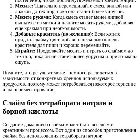
постепенно, чтобы достигнуть желаемой консистенции.
Месите:
Тщательно перемешивайте смесь вилкой или
ложкой до тех пор, пока она станет более упругой.
Месите руками:
Когда смесь станет менее липкой,
выньте ее из миски и начните месить руками, добавляя
еще крахмал при необходимости.
Добавьте краситель (по желанию):
Если хотите
придать слайму цвет, добавьте несколько капель
красителя для пищи и хорошо перемешайте.
Играйте:
Продолжайте месить и играть со слаймом до
тех пор, пока он не станет более упругим и приятным на
ощупь.
Помните, что результат может немного различаться в
зависимости от конкретных брендов используемых
продуктов, поэтому может потребоваться некоторое терпение
и экспериментирование.
Слайм без тетрабората натрия и
борной кислоты
Создание домашнего слайма может быть веселым и
креативным процессом. Вот один из способов приготовления
слайма без использования тетрабората натрия: