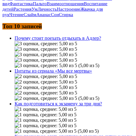
вид
Фантастика
Пальто
Взаимоотношения
Воспитание
детей
Растения
Ум
Личность
Настроение
Жвачка для
рук
Чтение
Слайм
Ананас
Сон
Стирка
Топ 10 записей
Почему стоит поехать отдыхать в Адлер?
(5,00 из 5)
Цитаты из сериала «Мы все мертвы»
(5,00 из 5)
Как подготовиться к экзамену за три дня?
(5,00 из 5)