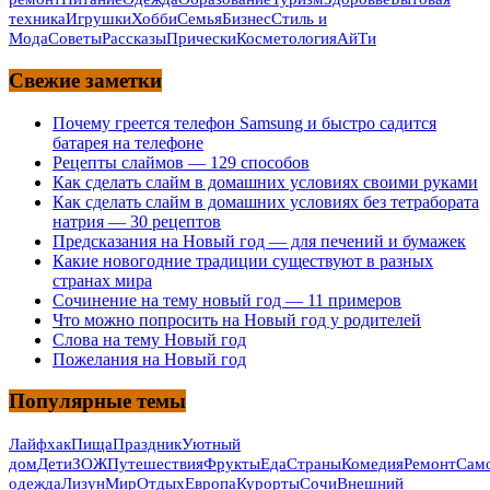
техника
Игрушки
Хобби
Семья
Бизнес
Стиль и
Мода
Советы
Рассказы
Прически
Косметология
АйТи
Свежие заметки
Почему греется телефон Samsung и быстро садится
батарея на телефоне
Рецепты слаймов — 129 способов
Как сделать слайм в домашних условиях своими руками
Как сделать слайм в домашних условиях без тетрабората
натрия — 30 рецептов
Предсказания на Новый год — для печений и бумажек
Какие новогодние традиции существуют в разных
странах мира
Сочинение на тему новый год — 11 примеров
Что можно попросить на Новый год у родителей
Слова на тему Новый год
Пожелания на Новый год
Популярные темы
Лайфхак
Пища
Праздник
Уютный
дом
Дети
ЗОЖ
Путешествия
Фрукты
Еда
Страны
Комедия
Ремонт
Само
одежда
Лизун
Мир
Отдых
Европа
Курорты
Сочи
Внешний