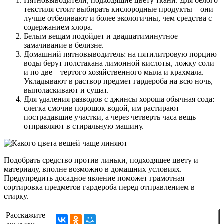
Пятновыводители, подходящие цвету ткани. Для белого
текстиля стоит выбирать кислородные продукты – они
лучше отбеливают и более экологичны, чем средства с
содержанием хлора.
Белым вещам подойдет и двадцатиминутное
замачивание в белизне.
Домашний пятновыводитель: на пятилитровую порцию
воды берут полстакана лимонной кислоты, ложку соли
и по две – тертого хозяйственного мыла и крахмала.
Укладывают в раствор предмет гардероба на всю ночь,
выполаскивают и сушат.
Для удаления разводов с джинсы хороша обычная сода:
слегка смочив порошок водой, им растирают
пострадавшие участки, а через четверть часа вещь
отправляют в стиральную машину.
Подобрать средство против линьки, подходящее цвету и
материалу, вполне возможно в домашних условиях.
Предупредить досадное явление поможет грамотная
сортировка предметов гардероба перед отправлением в
стирку.
Расскажите