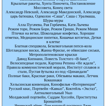
Крылатые ракеты, Хунта Пиночета, Постановление
Моссовета, Конец света
Александр Невский, Александр Македонский, Александр
царь батюшка, Одеколон «Саша”, Саша с Уралмаша,
Шуры-муры
Алла Пугачева, Рая Горбачева, Катя Лычева
Режим тори, Режим Бори, Режим Гриши, Режим Миши
Птички на ветке, Шоколадные конфетки, Хорошие
отметки, Медицинские пипетки, Кошачьи котлетки, Детки
в клетке
Блатная спецшкола, Безалкогольная пепси-кола
Шотландские виски, Жанна Фриске, ее обвисшие сиськи,
Метрополитеновские крыски
Давид Кипиани, Повесть Толстого «В бане”,
Велосипедные педали, Картина Репина «Не ждали”,
Правила коммунистической морали, Институт сплавов и
стали, Пустая бутылка из под «Цинандали”
Полные баки, Красные раки, Обезьяны макаки, Летчик
Коккинаки
Хельсинская конвенция, Кинофильм «Интервенция”
Русский квас, Портвейн «Кавказ”, Коктейль «Экстаз”,
Антиалкогольный Указ
Молдавский портвейн, Саддам Хуссейн, Проститутка
Бронштейн
Чеченский абрек, Дом который построил Джек