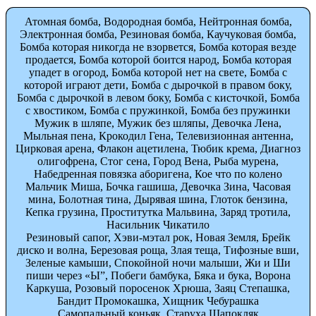
Атомная бомба, Водородная бомба, Нейтронная бомба,
Электронная бомба, Резиновая бомба, Каучуковая бомба,
Бомба которая никогда не взорвется, Бомба которая везде
продается, Бомба которой боится народ, Бомба которая
упадет в огород, Бомба которой нет на свете, Бомба с
которой играют дети, Бомба с дырочкой в правом боку,
Бомба с дырочкой в левом боку, Бомба с кисточкой, Бомба
с хвостиком, Бомба с пружинкой, Бомба без пружинки
Мужик в шляпе, Мужик без шляпы, Девочка Лена,
Мыльная пена, Крокодил Гена, Телевизионная антенна,
Цирковая арена, Флакон ацетилена, Тюбик крема, Диагноз
олигофрена, Стог сена, Город Вена, Рыба мурена,
Набедренная повязка аборигена, Кое что по колено
Мальчик Миша, Бочка гашиша, Девочка Зина, Часовая
мина, Болотная тина, Дырявая шина, Глоток бензина,
Кепка грузина, Проститутка Мальвина, Заряд тротила,
Насильник Чикатило
Резиновый сапог, Хэви-мэтал рок, Новая Земля, Брейк
диско и волна, Березовая роща, Злая теща, Тифозные вши,
Зеленые камыши, Спокойной ночи малыши, Жи и Ши
пиши через «Ы”, Побеги бамбука, Бяка и бука, Ворона
Каркуша, Розовый поросенок Хрюша, Заяц Степашка,
Бандит Промокашка, Хищник Чебурашка
Самопальный коньяк, Старуха Шапокляк