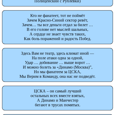
Полицейский с Рублевки)
Кто не фанатеет, тот не поймёт
Зачем Красно-Синий сектор ревёт,
Зачем… ты все деньги отдал за билет …
В его голове нет мыслей шальных,
А сердце не знает чувств таких,
Как боль поражений и радость Побед.
Здесь Вам не театр, здесь климат иной —
На поле атаки одна за одной,
Удар … добивание … выше ворот …
И можно болеть за «Динамо (Москва)”,
Но мы фанатеем за ЦСКА,
Мы Верим в Команду, она нас не подведёт.
ЦСКА – он самый лучший
остальных всех вместе взятых,
А Динамо и Манчестер
бегают в трусах помятых.