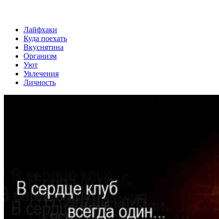
Лайфхаки
Куда поехать
Вкуснятина
Организм
Уют
Увлечения
Личность