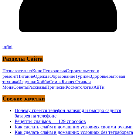
infini
Разделы Сайта
Познавательно
Кино
Психология
Строительство и
ремонт
Питание
Одежда
Образование
Туризм
Здоровье
Бытовая
техника
Игрушки
Хобби
Семья
Бизнес
Стиль и
Мода
Советы
Рассказы
Прически
Косметология
АйТи
Свежие заметки
Почему греется телефон Samsung и быстро садится
батарея на телефоне
Рецепты слаймов — 129 способов
Как сделать слайм в домашних условиях своими руками
Как сделать слайм в домашних условиях без тетрабората