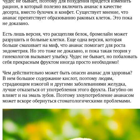
Чудес не бывает, поэтому для похудения придется изменить
рацион, в который полезно включить ананас в качестве
десерта, вместо булочек и конфет. Существует мнение, что
ананас препятствует образованию раковых клеток. Это пока
не доказано.
Есть лишь версия, что расщепляя белок, бромелайн может
разрушить и больные клетки. Еще одна версия, которая
больше смахивает на миф, что ананас помогает для роста
эндометрия. Но это тоже не доказано, и пока такая теория у
гинекологов вызывает улыбку. Чудес не бывает, но побаловать
себя прекрасным фруктом иногда просто необходимо!
Чем действительно может быть опасен ананас для здоровья?
В нем большое содержание кислот, поэтому людям,
страдающим изжогой и другими заболеваниями желудка,
лучше отказаться от употребления этого фрукта. Пагубно он
влияет и на эмаль зубов. Поэтому злоупотребление ананасом
может вскоре обернуться стоматологическими проблемами.