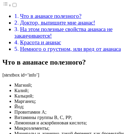
Что в ананасе полезного?
Доктор, выпишите мне ананас!
На этом полезные свойства ананаса не
заканчиваются!
Красота и ананас
Немного о грустном, или вред от ананаса
Что в ананасе полезного?
[stextbox id=’info’]
Магний;
Калий;
Кальций;
Марганец;
Йод;
Провитамин А;
Витамины группы В, С, PP;
Лимонная и аскорбиновая кислота;
Микроэлементы;
Минералы и, конечно, такой фермент, как бромелайн.