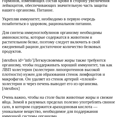
гормонов, изменяющих состав крови в сторону увеличения
лейкоцитов, обеспечивающих значительную часть защиты
нашего организма. Питание.
Укрепляя иммунитет, необходимо в первую очередь
позаботиться о здоровом, рациональном питании.
Для синтеза иммуноглобулинов организму необходимы
аминокислоты, которые содержатся в животном и
растительном белке, поэтому следует включить в свой
ежедневный рацион достаточное количество белковых
продуктов.
[stextbox id=’info’]Легкоусвояемые жиры также требуются
организму, чтобы поддерживать хороший иммунитет, так как
ЛВП холестерин (холестерин липопротеинов высокой
плотности) нужен для образования стенок лимфоцитов и
макрофагов. Он удаляет из стенок артерий «плохой»
холестерин и через печень выводит его из организма.
[/stextbox]
Очень важно, чтобы на столе были животные жиры и свежие
яйца. Зимой в разумных пределах полезно употреблять свиное
сало, в котором содержится арахидоновая кислота —
уникальное вещество, необходимое для поддержания
иммунной системы организма.