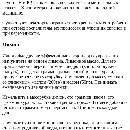
группы В и РР, а также большое количество минеральных
веществ. Хрен всегда широко использовался в народной
медицине.
Существуют некоторые ограничения: хрен нельзя употреблять
при острых воспалительных процессах внутренних органов и
при беременности.
Лимон
Или любые другие эффективные средства для укрепления
иммунитета на основе лимона. Лимонное масло. Для его
приготовления берется лимон с цедрой (косточки нужно
вынуть), пятьдесят граммов размоченной в воде кураги,
пропускается через мясорубку. Измельченную массу смешать
со сливочным маслом (200гр) и медом (50гр). Принимать
ежедневно по две чайные ложки.
Измельчить в мясорубке лимон, сто граммов изюма, сто
граммов кураги, полстакана грецких орехов. В смесь добавить
пятьдесят граммов меда, перемешать. Принимать каждый
день.
Измельчить один лимон и головку чеснока, залить одним
стаканом родниковой воды, настаивать в темноте в течение