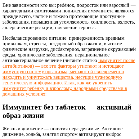
Вне зависимости кто вы: ребёнок, подросток или взрослый —
характерными симптомами понижения иммунитета являются,
прежде всего, частые и тяжело протекающие простудные
заболевания, повышенная утомляемость, сонливость, вялость,
аллергические реакции, появление герпеса.
Несбалансированное питание, приверженность вредным
привычкам, стрессы, нездоровый образ жизни, высокие
физические нагрузки, дисбактериоз, загрязнение окружающей
среды, хронические заболевания, нерациональное
антибактериальное лечение (читайте статью
иммунитет после
антибиотиков) — все эти факторы угнетают и истощают
иммунную систему организма, мешают ей своевременно
находить и уничтожать вещества, несущие чужеродную
генетическую информацию. Итак, как же укрепить
иммунитет ребёнку и взрослому, народными средствами в
домашних условиях:
Иммунитет без таблеток — активный
образ жизни
Жизнь и движение — понятия неразделимые. Активное
движение, ходьба, занятия спортом активируют выброс