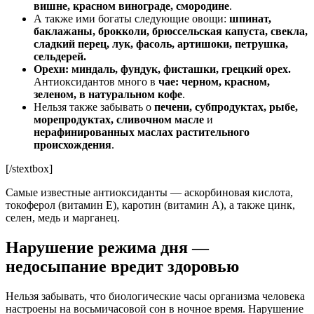
вишне, красном винограде, смородине
.
А также ими богаты следующие овощи:
шпинат,
баклажаны, брокколи, брюссельская капуста, свекла,
сладкий перец, лук, фасоль, артишоки, петрушка,
сельдерей.
Орехи: миндаль, фундук, фисташки, грецкий орех.
Антиоксидантов много в
чае: черном, красном,
зеленом, в натуральном кофе
.
Нельзя также забывать о
печени, субпродуктах, рыбе,
морепродуктах, сливочном масле
и
нерафинированных маслах растительного
происхождения
.
[/stextbox]
Самые известные антиоксиданты — аскорбиновая кислота,
токоферол (витамин Е), каротин (витамин А), а также цинк,
селен, медь и марганец.
Нарушение режима дня —
недосыпание вредит здоровью
Нельзя забывать, что биологические часы организма человека
настроены на восьмичасовой сон в ночное время. Нарушение