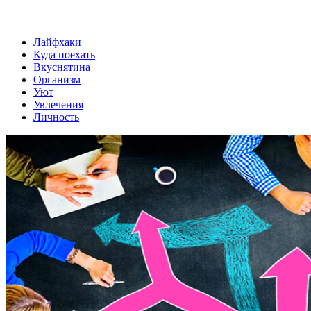
Лайфхаки
Куда поехать
Вкуснятина
Организм
Уют
Увлечения
Личность