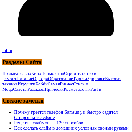
infini
Разделы Сайта
Познавательно
Кино
Психология
Строительство и
ремонт
Питание
Одежда
Образование
Туризм
Здоровье
Бытовая
техника
Игрушки
Хобби
Семья
Бизнес
Стиль и
Мода
Советы
Рассказы
Прически
Косметология
АйТи
Свежие заметки
Почему греется телефон Samsung и быстро садится
батарея на телефоне
Рецепты слаймов — 129 способов
Как сделать слайм в домашних условиях своими руками