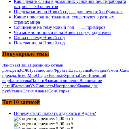
Как сделать слайм в домашних условиях без тетрабората
натрия — 30 рецептов
Предсказания на Новый год — для печений и бумажек
Какие новогодние традиции существуют в разных
странах мира
Сочинение на тему новый год — 11 примеров
Что можно попросить на Новый год у родителей
Слова на тему Новый год
Пожелания на Новый год
Популярные темы
Лайфхак
Пища
Праздник
Уютный
дом
Дети
ЗОЖ
Путешествия
Фрукты
Еда
Страны
Комедия
Ремонт
Само
одежда
Лизун
Мир
Отдых
Европа
Курорты
Сочи
Внешний
вид
Фантастика
Пальто
Взаимоотношения
Воспитание
детей
Растения
Ум
Личность
Настроение
Жвачка для
рук
Чтение
Слайм
Ананас
Сон
Стирка
Топ 10 записей
Почему стоит поехать отдыхать в Адлер?