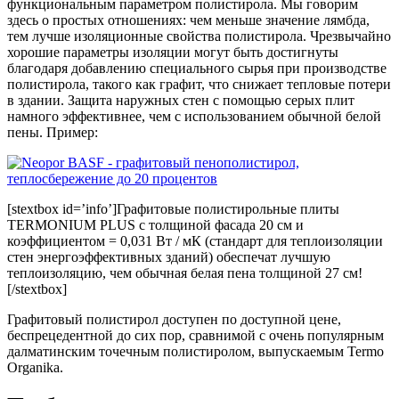
функциональным параметром полистирола. Мы говорим
здесь о простых отношениях: чем меньше значение лямбда,
тем лучше изоляционные свойства полистирола. Чрезвычайно
хорошие параметры изоляции могут быть достигнуты
благодаря добавлению специального сырья при производстве
полистирола, такого как графит, что снижает тепловые потери
в здании. Защита наружных стен с помощью серых плит
намного эффективнее, чем с использованием обычной белой
пены. Пример:
[stextbox id=’info’]Графитовые полистирольные плиты
TERMONIUM PLUS с толщиной фасада 20 см и
коэффициентом = 0,031 Вт / мК (стандарт для теплоизоляции
стен энергоэффективных зданий) обеспечат лучшую
теплоизоляцию, чем обычная белая пена толщиной 27 см!
[/stextbox]
Графитовый полистирол доступен по доступной цене,
беспрецедентной до сих пор, сравнимой с очень популярным
далматинским точечным полистиролом, выпускаемым Termo
Organika.